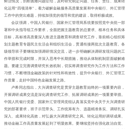
鲜活情况，剖析困难问题症结，及时研究制定问题、任务、责任、成果转
化运用“四项清单”，着力破解金融服务高质量发展和中央银行、外汇管理
工作中的突出难题，持续加强党的领导和党的建设，取得积极成效。
会议强调，中国人民银行、国家外汇管理局系统要按照党中央统一部
署和中央指导组工作要求，全面把握主题教育的总要求、根本任务和具体
目标，高标准高质量深入推进主题教育和调查研究工作，靠前精心组织筹
划主题教育专题民主生活会和组织生活会，贯通衔接两批次主题教育。各
级领导班子要继续加强调研情况交流，进一步明确解决调研发现问题的工
作举措和完成时限，并深入思考中长期措施，推动从体制机制层面破解难
题。要建立完善调查研究长效机制，切实将调查研究作为工作方法和工作
习惯，不断增强金融政策的针对性和有效性，提升中央银行、外汇管理工
作质量，走好中国特色金融发展之路。
卢希同志指出，大兴调查研究是贯穿主题教育始终的一项重要内容，
开展调研成果交流是深化调查研究工作、拓展调研成果的一项重要举措。
中国人民银行党委、国家外汇管理局党组认真落实党中央关于大兴调查研
究的部署要求，班子示范带头、工作统筹有力、选题精准务实、调研扎实
深入、成果转化高效，对弘扬大兴调查研究之风、转化运用好调研成果、
推动金融工作高质量发展起到了明显效果。要继续坚持在强化政治自觉、