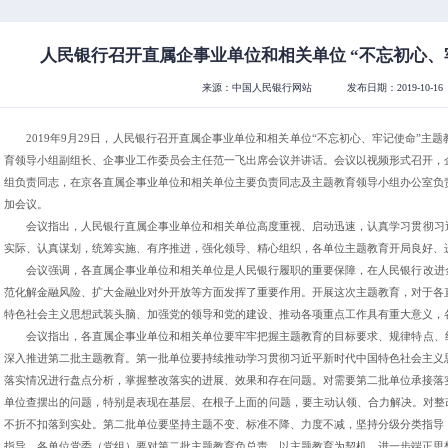
人民银行召开直属企事业单位和相关单位 “不忘初心、
来源：中国人民银行网站
发布日期：2019-10-16
2019年9月29日，人民银行召开直属企事业单位和相关单位“不忘初心、牢记使命”
育领导小组副组长、企事业工作委员会主任范一飞出席会议并讲话。会议以视频形式召开，
组负责同志，在京各直属企事业单位和相关单位主要负责同志及主题教育领导小组办公室负
加会议。
会议指出，人民银行直属企事业单位和相关单位高度重视、启动迅速，认真学习贯彻习
实际、认真谋划，统筹实施、有序推进，强化领导、精心组织，各单位主题教育开局良好、
会议强调，各直属企事业单位和相关单位是人民银行履职的重要保障，在人民银行改进
范化解金融风险、扩大金融业对外开放等方面发挥了重要作用。开展这次主题教育，对于各
特色社会主义思想武装头脑、加强党的领导和党的建设、推动各项重点工作具有重大意义，
会议指出，各直属企事业单位和相关单位要牢牢把握主题教育的目标要求、规律特点、
深入推进第二批主题教育。第一批单位要持续推动学习贯彻习近平新时代中国特色社会主义
落实情况进行盘点分析，掌握整改落实的进展、效果和存在问题。对需要第二批单位承接落
单位查摆出的问题，特别是表现在基层、在根子上面的问题，要主动认领、合力解决。对整
不折不扣落到实处。第二批单位要坚持主题不变、标准不降、力度不减，坚持分级分类指导
指导，各单位党委（党组）要对第二批主题教育负总责，以主题教育为契机，进一步端正思