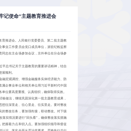
牢记使命”主题教育推进会
主题教育推进会。人民银行党委委员、第二批主题教
企事业工作委员会党口成员单位，派驻纪检监察
责同志在主会场参加会议，京外单位在分会场参
近平总书记关于主题教育的重要讲话精神，结合
进展顺利。
金融宏观调控、增强金融服务实体经济能力、防
直属企事业单位和相关单位用习近平新时代中国
各单位要高度重视、认真组织，确保取得实效。
经验做法，继续巩固深化第一批主题教育成果，
思想往深里走、往心里走、往实里走。要对整改
实的整改任务，要加强衔接，联动整改。对下级
改落实情况要进行“回头看”，确保整改落实措施
，把握着力点和切入点。要加强组织领导和督促
想认识，落实全面从严治党要求，严格执行总行