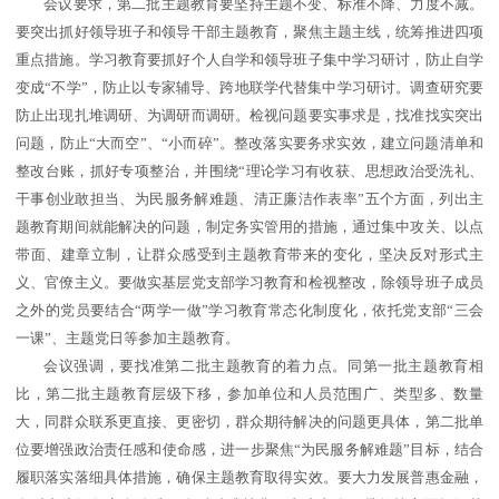
会议要求，第二批主题教育要坚持主题不变、标准不降、力度不减。
要突出抓好领导班子和领导干部主题教育，聚焦主题主线，统筹推进四项
重点措施。学习教育要抓好个人自学和领导班子集中学习研讨，防止自学
变成“不学”，防止以专家辅导、跨地联学代替集中学习研讨。调查研究要
防止出现扎堆调研、为调研而调研。检视问题要实事求是，找准找实突出
问题，防止“大而空”、“小而碎”。整改落实要务求实效，建立问题清单和
整改台账，抓好专项整治，并围绕“理论学习有收获、思想政治受洗礼、
干事创业敢担当、为民服务解难题、清正廉洁作表率”五个方面，列出主
题教育期间就能解决的问题，制定务实管用的措施，通过集中攻关、以点
带面、建章立制，让群众感受到主题教育带来的变化，坚决反对形式主
义、官僚主义。要做实基层党支部学习教育和检视整改，除领导班子成员
之外的党员要结合“两学一做”学习教育常态化制度化，依托党支部“三会
一课”、主题党日等参加主题教育。
会议强调，要找准第二批主题教育的着力点。同第一批主题教育相
比，第二批主题教育层级下移，参加单位和人员范围广、类型多、数量
大，同群众联系更直接、更密切，群众期待解决的问题更具体，第二批单
位要增强政治责任感和使命感，进一步聚焦“为民服务解难题”目标，结合
履职落实落细具体措施，确保主题教育取得实效。要大力发展普惠金融，