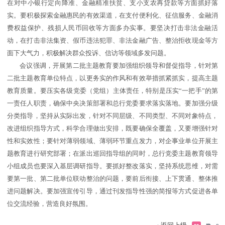
在对中小银行定向降准、金融精准扶贫、支小支农再贷款等方面抓好落
实。要积极探索金融惠民的有效渠道，在支付便利化、征信服务、金融消
费权益保护、残损人民币回收等方面多办实事。要坚决打击非法金融活
动，在打击非法集资、假币违法犯罪、非法金融广告、整治拒收现金等方
面下大气力，积极解决群众投诉、信访等领域多发问题。
会议强调，开展第二批主题教育要加强组织领导和督促指导，针对第
二批主题教育单位特点，以更务实的作风和有效举措抓紧抓实，提高主题
教育质量。要压实各级党委（党组）主体责任，特别是压实“一把手”的第
一责任人职责，确保中央决策部署和总行党委要求落实落地。要加强分级
分类指导，坚持从实际出发，针对不同层级、不同类型、不同对象特点，
改进组织指导方式，科学合理做出安排，既要确保全覆盖，又要增强针对
性和实效性；要针对薄弱领域、薄弱环节重点发力，对企事业单位开展主
题教育进行研究部署；在派出巡回指导组的同时，总行党委主题教育领导
小组成员也要深入基层调研指导。要抓好整改落实，坚持系统思维，对需
要第一批、第二批单位联动整治的问题，要前后衔接、上下贯通、整体推
进问题解决。要加强宣传引导，通过刊发指导性强的简报等方式促进各单
位交流经验，营造良好氛围。