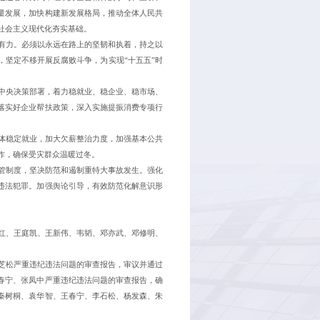
量发展，加快构建新发展格局，推动全体人民共
社会主义现代化夯实基础。
有力。必须以永远在路上的坚韧和执着，持之以
，坚定不移开展反腐败斗争，为实现“十五五”时
中央决策部署，着力稳就业、稳企业、稳市场、
落实好企业帮扶政策，深入实施提振消费专项行
体稳定就业，加大欠薪整治力度，加强基本公共
作，确保受灾群众温暖过冬。
管制度，坚决防范和遏制重特大事故发生。强化
违法犯罪。加强舆论引导，有效防范化解意识形
红、王庭凯、王新伟、韦韬、邓亦武、邓修明、
芝松严重违纪违法问题的审查报告，审议并通过
春宁、张凤中严重违纪违法问题的审查报告，确
秦树桐、袁华智、王春宁、李石松、杨发森、朱