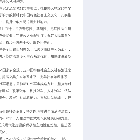
洋开发利用保护。
意识形态领域的指导地位，植根博大精深的中华
影响力的新时代中国特色社会主义文化，扎实推
业，提升中华文明传播力影响力。
量力而行，加强普惠性、基础性、兜底性民生建
充分就业，完善收入分配制度，办好人民满意的
展，稳步推进基本公共服务均等化。
就是金山银山的理念，以碳达峰碳中和为牵引，
进污染防治攻坚和生态系统优化，加快建设新型
体国家安全观，走中国特色社会主义社会治理之
，提高公共安全治理水平，完善社会治理体系。
强军思想，贯彻新时代军事战略方针，坚持党对
政治建军、改革强军、科技强军、人才强军、依法
安全、发展利益战略能力。要加快先进战斗力建
革命引领社会革命，持之以恒推进全面从严治党，
力和水平，为推进中国式现代化凝聚磅礴力量。
国式现代化建设的积极性主动性创造性。促进香
同体。
通过各种方式，组织好全会精神的学习、宣讲、