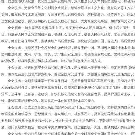
性，促进区域联动发展，优化国土空间发展格局，深入推进以人为本的新型城镇化，加强海
全会提出，激发全民族文化创新创造活力，繁荣发展社会主义文化。坚持马克思主义在
文明，顺应信息技术发展潮流，发展具有强大思想引领力、精神凝聚力、价值感召力、国际
进文化强国建设。要弘扬和践行社会主义核心价值观，大力繁荣文化事业，加快发展文化产
全会提出，加大保障和改善民生力度，扎实推进全体人民共同富裕。坚持尽力而为、
设，解决好人民群众急难愁盼问题，畅通社会流动渠道，提高人民生活品质。要促进高质量
教育，健全社会保障体系，推动房地产高质量发展，加快建设健康中国，促进人口高质量发
全会提出，加快经济社会发展全面绿色转型，建设美丽中国。牢固树立和践行绿水青山
协同推进降碳、减污、扩绿、增长，筑牢生态安全屏障，增强绿色发展动能。要持续深入推
能源体系，积极稳妥推进和实现碳达峰，加快形成绿色生产生活方式。
全会提出，推进国家安全体系和能力现代化，建设更高水平平安中国。坚定不移贯彻总
路，确保社会生机勃勃又井然有序。要健全国家安全体系，加强重点领域国家安全能力建设
全会提出，如期实现建军一百年奋斗目标，高质量推进国防和军队现代化。贯彻习近平
人民军队绝对领导，贯彻军委主席负责制，按照国防和军队现代化新“三步走”战略，推进
治军，边斗争、边备战、边建设，加快机械化信息化智能化融合发展，提高捍卫国家主权、
设，推进军事治理现代化，巩固提高一体化国家战略体系和能力。
全会强调，全党全国各族人民团结起来为实现“十五五”规划而奋斗。坚持以党的自我
增强党的政治领导力、思想引领力、群众组织力、社会号召力，提高党领导经济社会发展能
要坚持和加强党中央集中统一领导，推进社会主义民主法治建设，充分调动全社会投身中
港、澳门长期繁荣稳定，推动两岸关系和平发展、推进祖国统一大业，推动构建人类命运共
全会指出，学习好贯彻好全会精神是当前和今后一个时期全党全国的重大政治任务。要