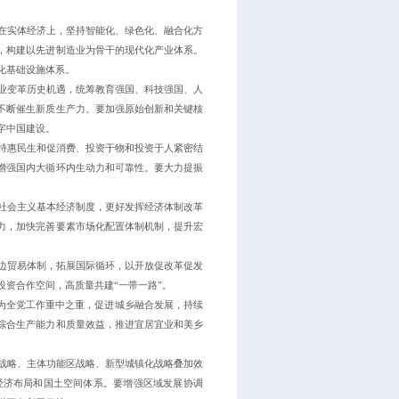
在实体经济上，坚持智能化、绿色化、融合化方
，构建以先进制造业为骨干的现代化产业体系。
化基础设施体系。
业变革历史机遇，统筹教育强国、科技强国、人
不断催生新质生产力。要加强原始创新和关键核
字中国建设。
持惠民生和促消费、投资于物和投资于人紧密结
增强国内大循环内生动力和可靠性。要大力提振
社会主义基本经济制度，更好发挥经济体制改革
力，加快完善要素市场化配置体制机制，提升宏
边贸易体制，拓展国际循环，以开放促改革促发
资合作空间，高质量共建“一带一路”。
作为全党工作重中之重，促进城乡融合发展，持续
综合生产能力和质量效益，推进宜居宜业和美乡
战略、主体功能区战略、新型城镇化战略叠加效
经济布局和国土空间体系。要增强区域发展协调