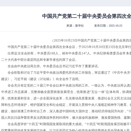
中国共产党第二十届中央委员会第四次
来源：新华社
发布日期：2025-10-23
（2025年10月23日中国共产党第二十届中央委员会第
中国共产党第二十届中央委员会第四次全体会议，于2025年10月20日至23日在北京举
出席这次全会的有，中央委员168人，候补中央委员147人。中央纪律检查委员会常
二十大代表中部分基层同志和专家学者也列席了会议。
全会由中央政治局主持。中央委员会总书记习近平作了重要讲话。
全会听取和讨论了习近平受中央政治局委托所作的工作报告，审议通过了《中共中央关
建议》。习近平就《建议（讨论稿）》向全会作了说明。
全会充分肯定党的二十届三中全会以来中央政治局的工作。一致认为，中央政治局认真
中求进工作总基调，完整准确全面贯彻新发展理念，统筹推进“五位一体”总体布局，协调
局，统筹发展和安全，进一步全面深化改革，扎实推动高质量发展，推进社会主义民主法治
障和生态环境保护，维护国家安全和社会稳定，开展深入贯彻中央八项规定精神学习教育、
建设，做好港澳工作和对台工作，深入推进中国特色大国外交，推动经济持续回升向好，“
国人民抗日战争暨世界反法西斯战争胜利80周年，极大振奋民族精神、激发爱国热情、凝聚
全会高度评价“十四五”时期我国发展取得的重大成就。“十四五”时期我国发展历程极
巨繁重的国内改革发展稳定任务，以习近平同志为核心的党中央团结带领全党全国各族人民