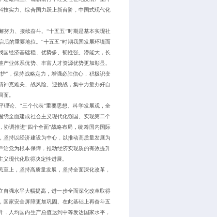
科技实力、综合国力跃上新台阶，中国式现代化
懈努力、接续奋斗。“十五五”时期是基本实现社
启后的重要地位。“十五五”时期我国发展环境面
我国经济基础稳、优势多、韧性强、潜能大，长
整产业体系优势、丰富人才资源优势更加彰显。
个维护”，保持战略定力，增强必胜信心，积极识变
精神克难关、战风险、迎挑战，集中力量办好自
局面。
平理论、“三个代表”重要思想、科学发展观，全
围绕全面建成社会主义现代化强国、实现第二个
，协调推进“四个全面”战略布局，统筹国内国际
，坚持以经济建设为中心，以推动高质量发展为
严治党为根本保障，推动经济实现质的有效提升
主义现代化取得决定性进展。
人民至上，坚持高质量发展，坚持全面深化改革，
自立自强水平大幅提高，进一步全面深化改革取得
，国家安全屏障更加巩固。在此基础上再奋斗五
升，人均国内生产总值达到中等发达国家水平，