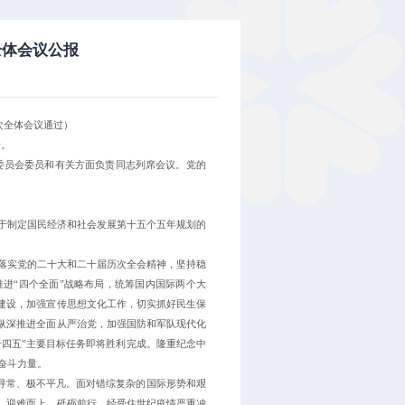
全体会议公报
四次全体会议通过）
行。
务委员会委员和有关方面负责同志列席会议。党的
于制定国民经济和社会发展第十五个五年规划的
落实党的二十大和二十届历次全会精神，坚持稳
推进“四个全面”战略布局，统筹国内国际两个大
建设，加强宣传思想文化工作，切实抓好民生保
纵深推进全面从严治党，加强国防和军队现代化
十四五”主要目标任务即将胜利完成。隆重纪念中
奋斗力量。
不寻常、极不平凡。面对错综复杂的国际形势和艰
，迎难而上、砥砺前行，经受住世纪疫情严重冲