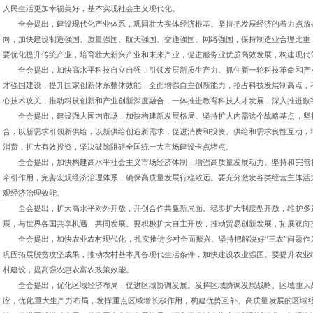
人民生活更加幸福美好，基本实现社会主义现代化。
全会提出，建设现代化产业体系，巩固壮大实体经济根基。坚持把发展经济的着力点放
向，加快建设制造强国、质量强国、航天强国、交通强国、网络强国，保持制造业合理比重
要优化提升传统产业，培育壮大新兴产业和未来产业，促进服务业优质高效发展，构建现代
全会提出，加快高水平科技自立自强，引领发展新质生产力。抓住新一轮科技革命和产
才强国建设，提升国家创新体系整体效能，全面增强自主创新能力，抢占科技发展制高点，
心技术攻关，推动科技创新和产业创新深度融合，一体推进教育科技人才发展，深入推进数
全会提出，建设强大国内市场，加快构建新发展格局。坚持扩大内需这个战略基点，坚
合，以新需求引领新供给，以新供给创造新需求，促进消费和投资、供给和需求良性互动，
消费，扩大有效投资，坚决破除阻碍全国统一大市场建设卡点堵点。
全会提出，加快构建高水平社会主义市场经济体制，增强高质量发展动力。坚持和完善
牵引作用，完善宏观经济治理体系，确保高质量发展行稳致远。要充分激发各类经营主体活
观经济治理效能。
全会提出，扩大高水平对外开放，开创合作共赢新局面。稳步扩大制度型开放，维护多
展，与世界各国共享机遇、共同发展。要积极扩大自主开放，推动贸易创新发展，拓展双向投
全会提出，加快农业农村现代化，扎实推进乡村全面振兴。坚持把解决好“三农”问题
巩固拓展脱贫攻坚成果，推动农村基本具备现代生活条件，加快建设农业强国。要提升农业
村建设，提高强农惠农富农政策效能。
全会提出，优化区域经济布局，促进区域协调发展。发挥区域协调发展战略、区域重大
应，优化重大生产力布局，发挥重点区域增长极作用，构建优势互补、高质量发展的区域