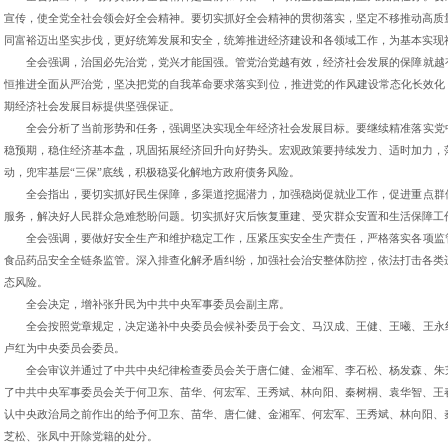
宣传，使全党全社会领会好全会精神。要切实抓好全会精神的贯彻落实，坚定不移推动高质
同富裕迈出坚实步伐，更好统筹发展和安全，统筹推进经济建设和各领域工作，为基本实现
全会强调，治国必先治党，党兴才能国强。管党治党越有效，经济社会发展的保障就越
恒推进全面从严治党，坚决把党的自我革命要求落实到位，推进党的作风建设常态化长效化
期经济社会发展目标提供坚强保证。
全会分析了当前形势和任务，强调坚决实现全年经济社会发展目标。要继续精准落实党
稳预期，稳住经济基本盘，巩固拓展经济回升向好势头。宏观政策要持续发力、适时加力，
动，兜牢基层“三保”底线，积极稳妥化解地方政府债务风险。
全会指出，要切实抓好民生保障，多渠道挖掘潜力，加强稳岗促就业工作，促进重点群
服务，解决好人民群众急难愁盼问题。切实抓好灾后恢复重建、受灾群众安置和生活保障工
全会强调，要做好安全生产和维护稳定工作，压紧压实安全生产责任，严格落实各项监
食品药品安全全链条监管。深入排查化解矛盾纠纷，加强社会治安整体防控，依法打击各类
态风险。
全会决定，增补张升民为中共中央军事委员会副主席。
全会按照党章规定，决定递补中央委员会候补委员于会文、马汉成、王健、王曦、王永
卢红为中央委员会委员。
全会审议并通过了中共中央纪律检查委员会关于唐仁健、金湘军、李石松、杨发森、朱
了中共中央军事委员会关于何卫东、苗华、何宏军、王秀斌、林向阳、秦树桐、袁华智、王
认中央政治局之前作出的给予何卫东、苗华、唐仁健、金湘军、何宏军、王秀斌、林向阳、
芝松、张凤中开除党籍的处分。