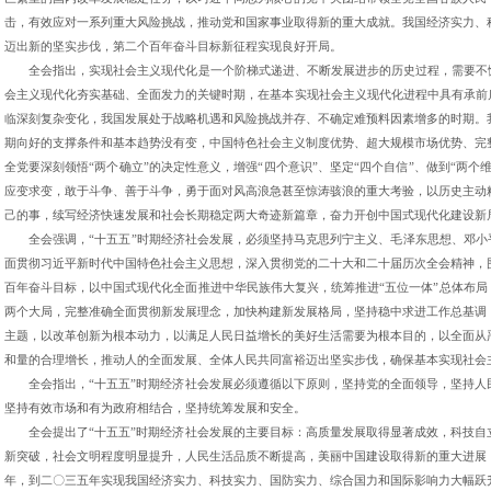
击，有效应对一系列重大风险挑战，推动党和国家事业取得新的重大成就。我国经济实力、
迈出新的坚实步伐，第二个百年奋斗目标新征程实现良好开局。
全会指出，实现社会主义现代化是一个阶梯式递进、不断发展进步的历史过程，需要不
会主义现代化夯实基础、全面发力的关键时期，在基本实现社会主义现代化进程中具有承前
临深刻复杂变化，我国发展处于战略机遇和风险挑战并存、不确定难预料因素增多的时期。
期向好的支撑条件和基本趋势没有变，中国特色社会主义制度优势、超大规模市场优势、完
全党要深刻领悟“两个确立”的决定性意义，增强“四个意识”、坚定“四个自信”、做到“两
应变求变，敢于斗争、善于斗争，勇于面对风高浪急甚至惊涛骇浪的重大考验，以历史主动
己的事，续写经济快速发展和社会长期稳定两大奇迹新篇章，奋力开创中国式现代化建设新
全会强调，“十五五”时期经济社会发展，必须坚持马克思列宁主义、毛泽东思想、邓小
面贯彻习近平新时代中国特色社会主义思想，深入贯彻党的二十大和二十届历次全会精神，
百年奋斗目标，以中国式现代化全面推进中华民族伟大复兴，统筹推进“五位一体”总体布局
两个大局，完整准确全面贯彻新发展理念，加快构建新发展格局，坚持稳中求进工作总基调
主题，以改革创新为根本动力，以满足人民日益增长的美好生活需要为根本目的，以全面从
和量的合理增长，推动人的全面发展、全体人民共同富裕迈出坚实步伐，确保基本实现社会
全会指出，“十五五”时期经济社会发展必须遵循以下原则，坚持党的全面领导，坚持
坚持有效市场和有为政府相结合，坚持统筹发展和安全。
全会提出了“十五五”时期经济社会发展的主要目标：高质量发展取得显著成效，科技
新突破，社会文明程度明显提升，人民生活品质不断提高，美丽中国建设取得新的重大进展
年，到二〇三五年实现我国经济实力、科技实力、国防实力、综合国力和国际影响力大幅跃