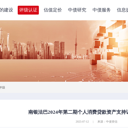
的建设
评级认证
估值定价
中债研究
中债服务
信息
评级
南银法巴2024年第二期个人消费贷款资产支
2025-07-12
|
来源：中债资信