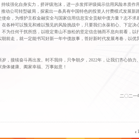
点，持续强化自身实力，挤评级泡沫，进一步发挥评级揭示信用风险本质作
口，推动公司转型破局，探索出一条具有中国特色的投资人付费模式发展新
史使命，为维护主权金融安全与国家信用信息安全贡献中债力量？志不求
，在各种可以预见和难以预见的风险挑战中，只要我们永葆初心、下定决
，不为任何干扰所惑，以咬定青山不放松的坚定信念驰而不息向前看，以
实朝前走，就一定能书写好新一年中债故事，答好新时代发展考卷，以优
新岁，接续奋斗再出发。时不我待，只争朝夕，2022年，让我们齐心协力
家身体健康、阖家幸福、万事如意！
二〇二一