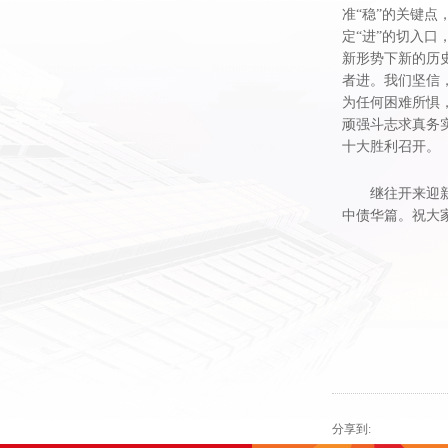
准“稳”的关键
定“进”的切入
新形势下新的历
者进。我们坚信
为任何困难所惧
顽强斗志求真务
十大胜利召开。
继往开来迎
中债华篇。祝大
分享到: