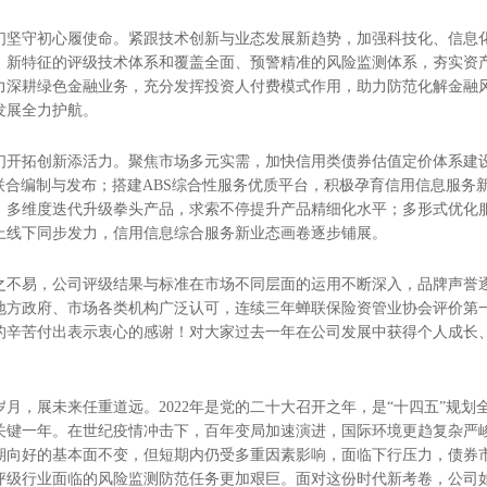
，我们坚守初心履使命。紧跟技术创新与业态发展新趋势，加强科技化、信息
、新特征的评级技术体系和覆盖全面、预警精准的风险监测体系，夯实资
力深耕绿色金融业务，充分发挥投资人付费模式作用，助力防范化解金融
发展全力护航。
，我们开拓创新添活力。聚焦市场多元实需，加快信用类债券估值定价体系建
数联合编制与发布；搭建ABS综合性服务优质平台，积极孕育信用信息服务
，多维度迭代升级拳头产品，求索不停提升产品精细化水平；多形式优化
上线下同步发力，信用信息综合服务新业态画卷逐步铺展。
之不易，公司评级结果与标准在市场不同层面的运用不断深入，品牌声誉
地方政府、市场各类机构广泛认可，连续三年蝉联保险资管业协会评价第
的辛苦付出表示衷心的感谢！对大家过去一年在公司发展中获得个人成长
岁月，展未来任重道远。2022年是党的二十大召开之年，是“十四五”规划
关键一年。在世纪疫情冲击下，百年变局加速演进，国际环境更趋复杂严
期向好的基本面不变，但短期内仍受多重因素影响，面临下行压力，债券
评级行业面临的风险监测防范任务更加艰巨。面对这份时代新考卷，公司