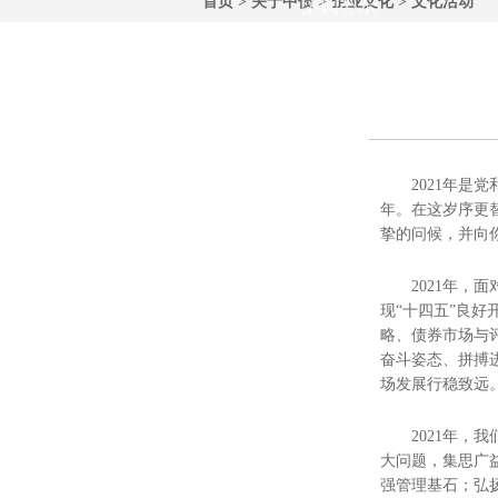
首页
>
关于中债
>
企业文化
>
文化活动
采购公示
2021年
年。在这岁序更
挚的问候，并向
2021年
现“十四五”良
略、债券市场与
奋斗姿态、拼搏
场发展行稳致远
2021年
大问题，集思广
强管理基石；弘