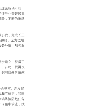
化建设驱动引领，
产证券化等评级业
风险，不断为推动
设步伐，完成长三
新供给。全方位增
服务环链，加强服
逐步建立，获得了
一。在此，我再次
、实现自身价值致
全面落实、新发展
峻和不确定，我国
市场风险防范任务
如何稳中求进，找