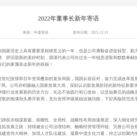
2022年董事长新年寄语
来源：中债资信
发布日期：2021-12-31
是党和国家历史上具有重要里程碑意义的一年，也是公司勇毅奋进促转型、勠
替、辞旧迎新的美好时刻，我谨代表公司向过去一年锐意进取和默默奉献
你们的家属表达新年的祝福！
，面对世纪疫情和百年变局叠加的复杂局面，我国从容应对，奋力完成改革发
好开局。公司亦积极融入国家发展大局，深刻认识新发展阶段的新特征新要
评级行业发展新的历史方位，矢志不渝践行初心使命，以坚如磐石的战略
进取的饱满劲头勇开新局，充分发挥评级基础设施功能，下好风险防范先
。
，我们蹄疾步稳谋新篇。前瞻性、全局性、战略性布局加速推进，深入细化研
益拓发展之路；持续健全公司治理结构、畅顺经营管理环链、完善公司合
扬建党伟大精神、加强人才队伍建设、凝聚中债文化力量，持之以恒聚内