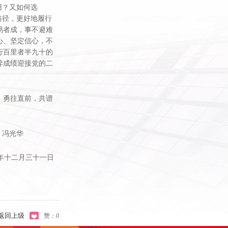
用？又如何选
路径，更好地履行
易者成，事不避难
心、坚定信心，不
行百里者半九十的
异成绩迎接党的二
、勇往直前，共谱
冯光华
年十二月三十一日
返回上级
赞：
0