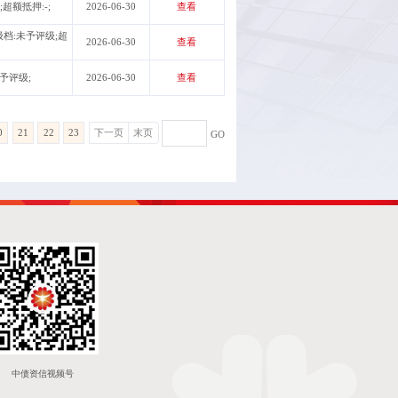
;超额抵押:-;
2026-06-30
查看
次级档:未予评级;超
2026-06-30
查看
未予评级;
2026-06-30
查看
0
21
22
23
下一页
末页
GO
中债资信视频号