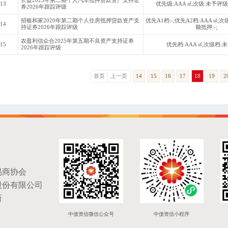
13
优先级:AAA sf;次级:未予评级
券2026年跟踪评级
招银和家2020年第二期个人住房抵押贷款资产支
优先A1档:-;优先A2档:AAA sf;
14
持证券2026年跟踪评级
额抵押:-;
农盈利信众合2025年第五期不良资产支持证券
15
优先档:AAA sf;次级档:
2026年跟踪评级
首页
上一页
14
15
16
17
18
19
2
易商协会
股份有限公司
所
中债资信微信公众号
中债资信小程序