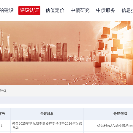
的建设
评级认证
估值定价
中债研究
中债服务
信息
评级
序号
受评对象
分层/等级
橙益2025年第九期不良资产支持证券2026年跟踪
1
优先档:AAA sf;次级档:
评级