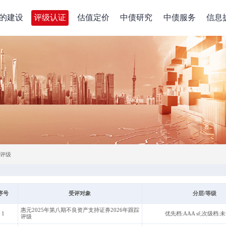
的建设
评级认证
估值定价
中债研究
中债服务
信息
评级
序号
受评对象
分层/等级
惠元2025年第八期不良资产支持证券2026年跟踪
1
优先档:AAA sf;次级档:
评级