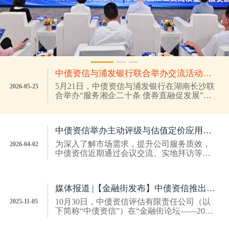
中债资信与浦发银行联合举办交流活动， 服务湖南经济高质量发展
5月21日，中债资信与浦发银行在湖南长沙联
2026-05-25
合举办“服务湘企二十条 债券直融促发展”交
流会。湖南省金融办、人民银行湖南省分
行、省财政厅、省国资委及金融机构与企业
代表近百人参会，共同探讨以精准高效的
中债资信举办主动评级与估值定价应用交流会，聚焦市场关切，提升服务质效
金...
为深入了解市场需求，提升公司服务质效，
2026-04-02
中债资信近期通过会议交流、实地拜访等形
式深入市场一线，开展务实调研。3月31日，
中债资信在上海举办主动评级与估值定价应
用交流会。来自监管机构，交通银行、浦发
媒体报道 |【金融街发布】中债资信推出信用债估值与科创债主题指数两项成果 助力债券市场高质量发展
银...
10月30日，中债资信评估有限责任公司（以
2025-11-05
下简称“中债资信”）在“金融街论坛——2025
金融街之声”发布信用债估值与科创债主题指