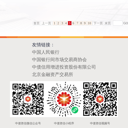
首页
上一页
1
2
3
4
5
6
7
8
9
10
下一页
末页
GO
友情链接：
中国人民银行
中国银行间市场交易商协会
中债信用增进投资股份有限公司
北京金融资产交易所
中债资信微信公众号
中债资信小程序
中债资信视频号